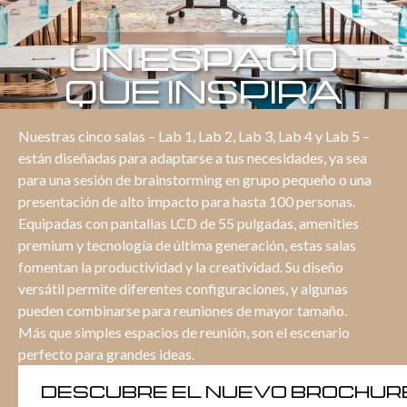
Código promocional
UN ESPACIO
Añadiendo habitaciones
QUE INSPIRA
Mensaje
Nuestras cinco salas – Lab 1, Lab 2, Lab 3, Lab 4 y Lab 5 –
(opcional)
Añadiendo habitaciones
están diseñadas para adaptarse a tus necesidades, ya sea
para una sesión de brainstorming en grupo pequeño o una
presentación de alto impacto para hasta 100 personas.
Mensaje
(opcional)
Equipadas con pantallas LCD de 55 pulgadas, amenities
premium y tecnología de última generación, estas salas
fomentan la productividad y la creatividad. Su diseño
versátil permite diferentes configuraciones, y algunas
Solicitar oferta
pueden combinarse para reuniones de mayor tamaño.
Más que simples espacios de reunión, son el escenario
perfecto para grandes ideas.
Solicitar oferta
DESCUBRE EL NUEVO BROCHUR